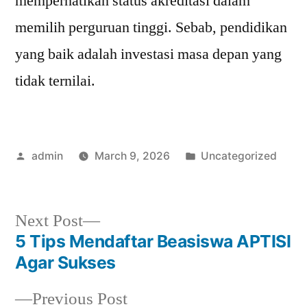
memperhatikan status akreditasi dalam
memilih perguruan tinggi. Sebab, pendidikan
yang baik adalah investasi masa depan yang
tidak ternilai.
Posted
Posted
admin
March 9, 2026
Uncategorized
by
in
Next
Next Post
post:
5 Tips Mendaftar Beasiswa APTISI
Post
Agar Sukses
navigation
Previous
Previous Post