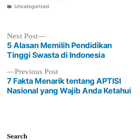
by
Posted
Uncategorized
in
Next
Next Post
post:
5 Alasan Memilih Pendidikan
Post
Tinggi Swasta di Indonesia
navigation
Previous
Previous Post
post:
7 Fakta Menarik tentang APTISI
Nasional yang Wajib Anda Ketahui
Search