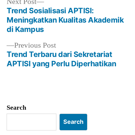
Next
Next Post
post:
Trend Sosialisasi APTISI:
Post
Meningkatkan Kualitas Akademik
navigation
di Kampus
Previous
Previous Post
post:
Trend Terbaru dari Sekretariat
APTISI yang Perlu Diperhatikan
Search
Search