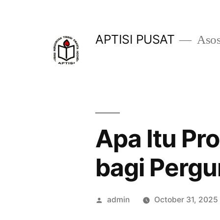
Skip
to
APTISI PUSAT
Asos
content
Apa Itu Pr
bagi Pergu
Posted
admin
October 31, 2025
by