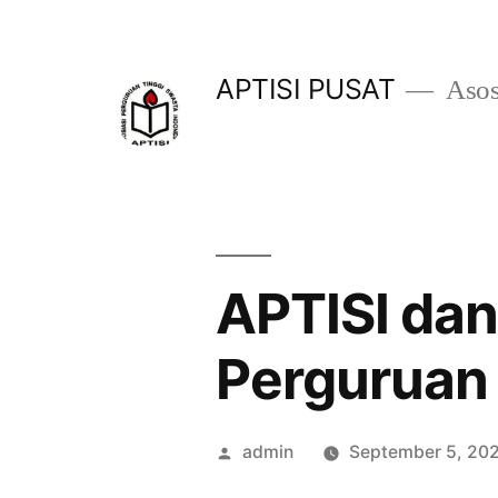
Skip
to
APTISI PUSAT
Asos
content
APTISI da
Perguruan 
Posted
admin
September 5, 20
by