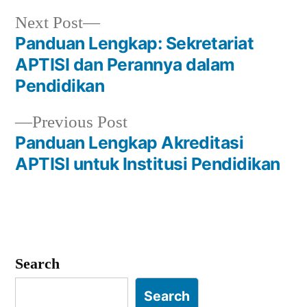
Next
Next Post
post:
Panduan Lengkap: Sekretariat
Post
APTISI dan Perannya dalam
navigation
Pendidikan
Previous
Previous Post
post:
Panduan Lengkap Akreditasi
APTISI untuk Institusi Pendidikan
Search
Search