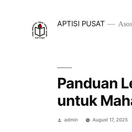
Skip
to
APTISI PUSAT
Asos
content
Panduan L
untuk Mah
Posted
admin
August 17, 2025
by