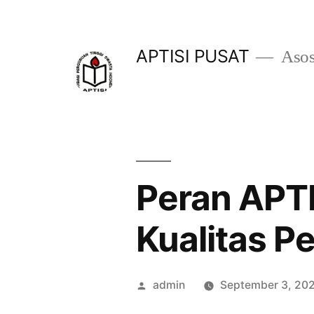
Skip
to
APTISI PUSAT
Asos
content
Peran APT
Kualitas P
Posted
admin
September 3, 20
by