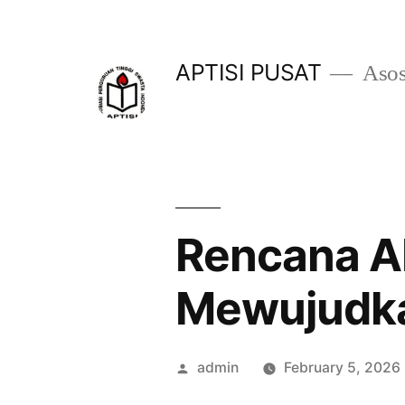
Skip
to
APTISI PUSAT
Asos
content
Rencana AP
Mewujudka
Posted
admin
February 5, 2026
by