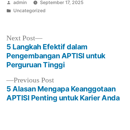
Posted
admin
September 17, 2025
by
Posted
Uncategorized
in
Next
Next Post
post:
5 Langkah Efektif dalam
Post
Pengembangan APTISI untuk
navigation
Perguruan Tinggi
Previous
Previous Post
post:
5 Alasan Mengapa Keanggotaan
APTISI Penting untuk Karier Anda