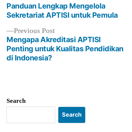
post:
Panduan Lengkap Mengelola
Post
Sekretariat APTISI untuk Pemula
navigation
Previous
Previous Post
post:
Mengapa Akreditasi APTISI
Penting untuk Kualitas Pendidikan
di Indonesia?
Search
Search