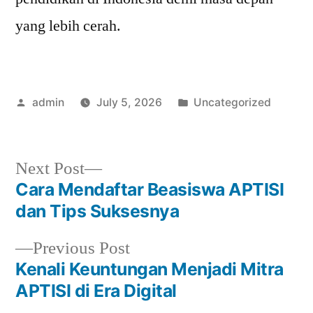
yang lebih cerah.
Posted
Posted
admin
July 5, 2026
Uncategorized
by
in
Next
Next Post
post:
Cara Mendaftar Beasiswa APTISI
Post
dan Tips Suksesnya
navigation
Previous
Previous Post
post:
Kenali Keuntungan Menjadi Mitra
APTISI di Era Digital