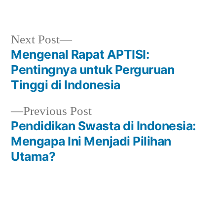
by
in
Next
Next Post
post:
Mengenal Rapat APTISI:
Post
Pentingnya untuk Perguruan
navigation
Tinggi di Indonesia
Previous
Previous Post
post:
Pendidikan Swasta di Indonesia:
Mengapa Ini Menjadi Pilihan
Utama?