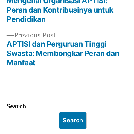
post:
Mengenal Organisasi APTISI:
Post
Peran dan Kontribusinya untuk
navigation
Pendidikan
Previous
Previous Post
post:
APTISI dan Perguruan Tinggi
Swasta: Membongkar Peran dan
Manfaat
Search
Search